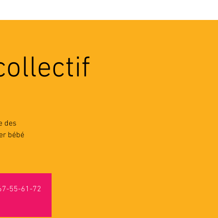
VEC LES PROS
CONTACTS
ollectif
e des
ter bébé
-67-55-61-72