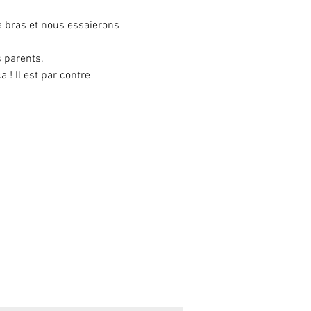
à bras et nous essaierons 
s parents.
! Il est par contre 