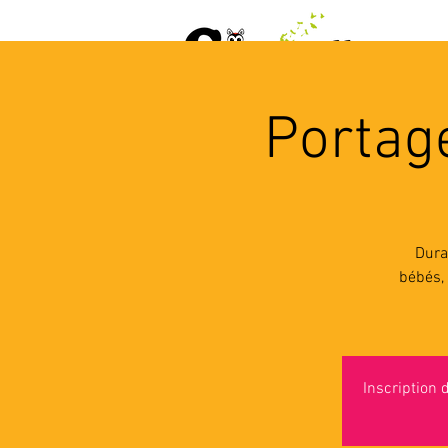
ACCUEIL
AGENDA
L
Portage
Dura
bébés, 
Inscription