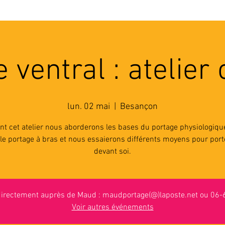
'ASSOCIATION
ACTIVITES
RESSOURCES
A
 ventral : atelier c
lun. 02 mai
  |  
Besançon
nt cet atelier nous aborderons les bases du portage physiologiqu
le portage à bras et nous essaierons différents moyens pour por
devant soi.
 directement auprès de Maud : maudportage(@)laposte.net ou 06
Voir autres événements