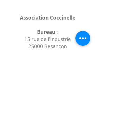
Association Coccinelle
Bureau
:
15 rue de l'Industrie
25000 Besançon
Lieux des rencontres variables :
indiqués sur la page de l'événement
(principalement à
- la
Maison de Velotte
27 chemin des
journaux
- la
Maison de quartier des Bains
Douches
(différentes adresses)