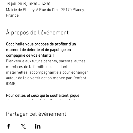
19 juil. 2019, 10:30 – 14:30
Mairie de Placey, 6 Rue du Ctre, 25170 Placey,
France
À propos de l'événement
Coccinelle vous propose de profiter d'un
moment de détente et de papotage en
compagnie de vos enfants !
Bienvenue aux futurs parents, parents, autres
membres de la famille ou assistantes
maternelles, accompagnant.e.s pour échanger
autour de la diversification menée par l'enfant
(DME)
Pour celles et ceux qui le souhaitent, pique
nique partagé dans le jardin de Maud, si le
temps le permet.
Partager cet événement
Participation libre de soutien.
Contact : maudportage@laposte.net ou