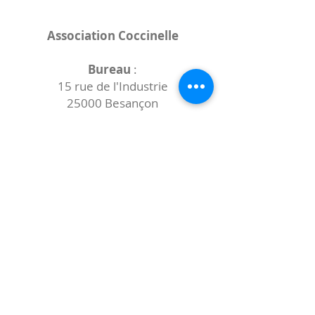
06.67.55.61.72
Association Coccinelle
Bureau
:
15 rue de l'Industrie
25000 Besançon
Lieux des rencontres variables :
indiqués sur la page de l'événement
(principalement à
- la
Maison de Velotte
27 chemin des
journaux
- la
Maison de quartier des Bains
Douches
(différentes adresses)