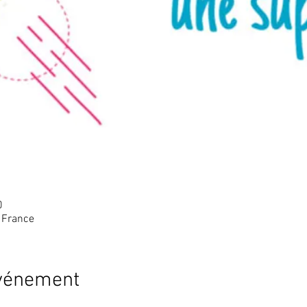
0
 France
événement