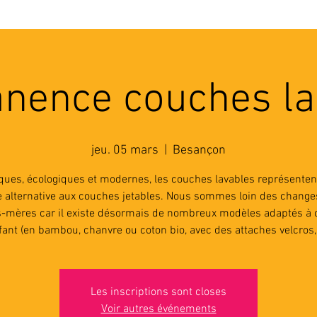
'ASSOCIATION
ACTIVITES
RESSOURCES
A
nence couches la
jeu. 05 mars
  |  
Besançon
iques, écologiques et modernes, les couches lavables représenten
le alternative aux couches jetables. Nous sommes loin des change
-mères car il existe désormais de nombreux modèles adaptés à
fant (en bambou, chanvre ou coton bio, avec des attaches velcros, .
Les inscriptions sont closes
Voir autres événements