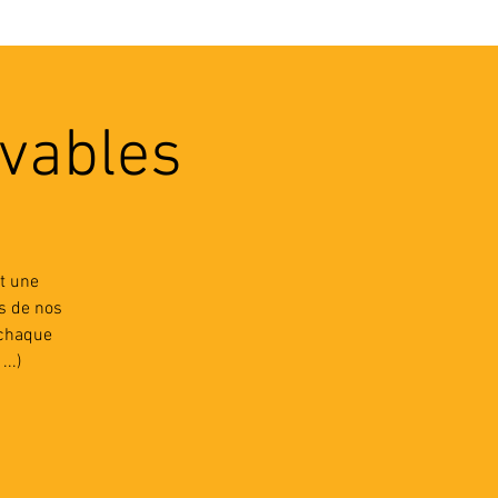
VEC LES PROS
CONTACTS
vables
t une
s de nos
 chaque
..)