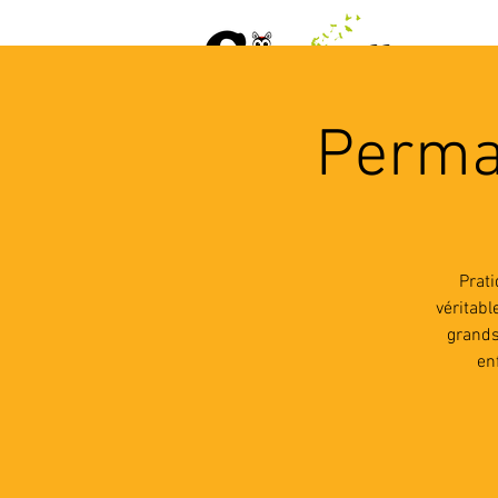
ACCUEIL
AGENDA
L
Perma
Prat
véritab
grands
en