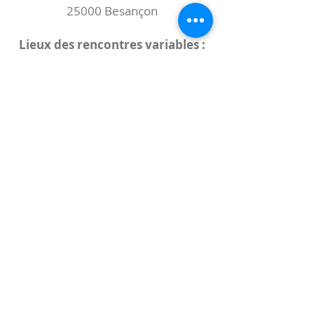
25000 Besançon
Lieux des rencontres variables :
indiqués sur la page de l'événement
(principalement à
- la
Maison de Velotte
27 chemin des
journaux
- la
Maison de quartier des Bains
Douches
(différentes adresses)
Le coccibulle
Abonnez-vous à notre newsletter,
Coccibulle !
S'abonner maintenant