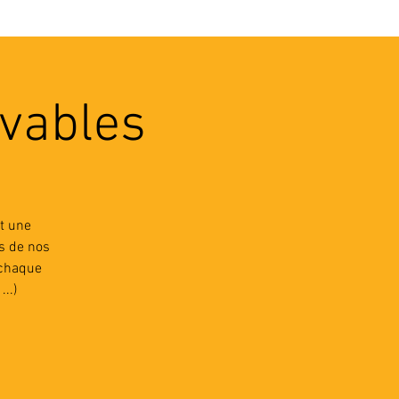
VEC LES PROS
CONTACTS
vables
t une
s de nos
 chaque
..)