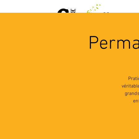
ACCUEIL
AGENDA
L
Perma
Prat
véritab
grands
en