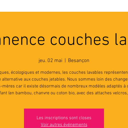
'ASSOCIATION
ACTIVITES
RESSOURCES
A
nence couches la
jeu. 02 mai
  |  
Besançon
iques, écologiques et modernes, les couches lavables représenten
le alternative aux couches jetables. Nous sommes loin des change
-mères car il existe désormais de nombreux modèles adaptés à
fant (en bambou, chanvre ou coton bio, avec des attaches velcros, .
Les inscriptions sont closes
Voir autres événements