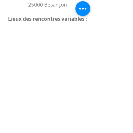
25000 Besançon
Lieux des rencontres variables :
indiqués sur la page de l'événement
(principalement à
- la
Maison de Velotte
27 chemin des
journaux
- la
Maison de quartier des Bains
Douches
(différentes adresses)
Le coccibulle
Abonnez-vous à notre newsletter,
Coccibulle !
S'abonner maintenant