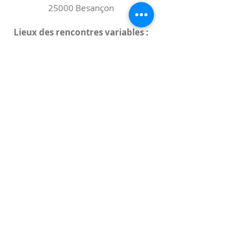
25000 Besançon
Lieux des rencontres variables :
indiqués sur la page de l'événement
(principalement à
- la
Maison de Velotte
27 chemin des
journaux
- la
Maison de quartier des Bains
Douches
(différentes adresses)
Le coccibulle
Abonnez-vous à notre newsletter,
Coccibulle !
S'abonner maintenant