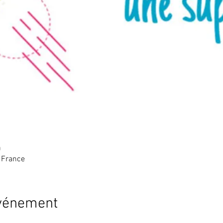
0
 France
événement