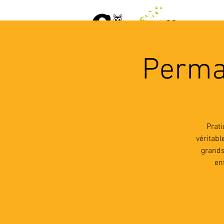
ACCUEIL
AGENDA
L
Perma
Prat
véritab
grands
en