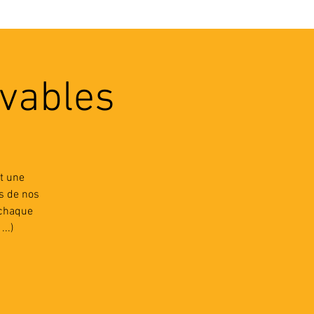
VEC LES PROS
CONTACTS
vables
t une
s de nos
 chaque
..)