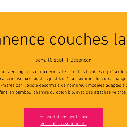
'ASSOCIATION
ACTIVITES
RESSOURCES
A
nence couches la
sam. 10 sept.
  |  
Besançon
iques, écologiques et modernes, les couches lavables représenten
le alternative aux couches jetables. Nous sommes loin des change
-mères car il existe désormais de nombreux modèles adaptés à
fant (en bambou, chanvre ou coton bio, avec des attaches velcros, .
Les inscriptions sont closes
Voir autres événements