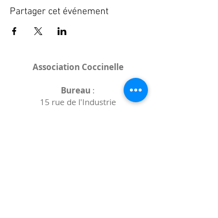
Partager cet événement
Association Coccinelle
Bureau
:
15 rue de l'Industrie
25000 Besançon
Lieux des rencontres variables :
indiqués sur la page de l'événement
(principalement à
- la
Maison de Velotte
27 chemin des
journaux
- la
Maison de quartier des Bains
Douches
(différentes adresses)