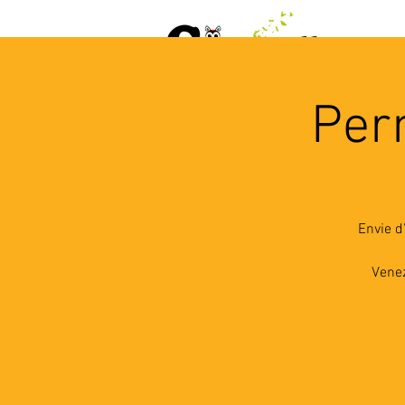
ACCUEIL
AGENDA
L
Per
Envie d
Venez