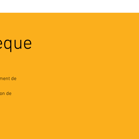
VEC LES PROS
CONTACTS
èque
ement de
son de