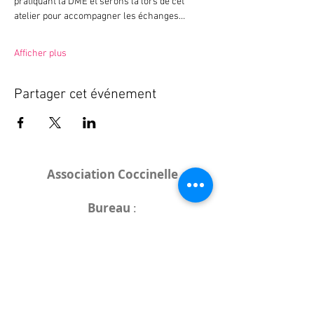
pratiquant la DME et serons là lors de cet 
atelier pour accompagner les échanges…
Afficher plus
Partager cet événement
Association Coccinelle
Bureau
:
15 rue de l'Industrie
25000 Besançon
Lieux des rencontres variables :
indiqués sur la page de l'événement
(principalement à