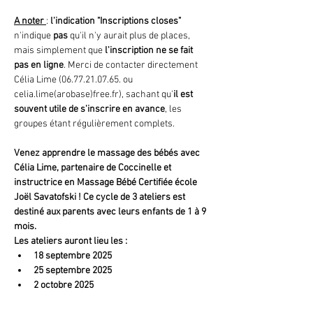
A noter 
: 
l'indication "Inscriptions closes"
n'indique 
pas 
qu'il n'y aurait plus de places, 
mais simplement que
 l'inscription ne se fait 
pas en ligne
. Merci de contacter directement 
Célia Lime (06.77.21.07.65. ou 
celia.lime(arobase)free.fr), sachant qu'
il est 
souvent utile de s'inscrire en avance
, les 
groupes étant régulièrement complets.
Venez apprendre le massage des bébés avec 
Célia Lime, partenaire de Coccinelle et 
instructrice en Massage Bébé Certifiée école 
Joël Savatofski ! Ce cycle de 3 ateliers est 
destiné aux parents avec leurs enfants de 1 à 9 
mois. 
Les ateliers auront lieu les : 
18 septembre 2025
25 septembre 2025
2 octobre 2025