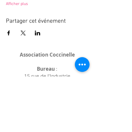
Afficher plus
Partager cet événement
Association Coccinelle
Bureau
:
15 rue de l'Industrie
25000 Besançon
Lieux des rencontres variables :
indiqués sur la page de l'événement
(principalement à
- la
Maison de Velotte
27 chemin des
journaux