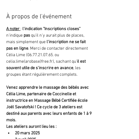
À propos de l'événement
A noter 
: 
l'indication "Inscriptions closes"
n'indique 
pas 
qu'il n'y aurait plus de places, 
mais simplement que
 l'inscription ne se fait 
pas en ligne
. Merci de contacter directement 
Célia Lime (06.77.21.07.65. ou 
celia.lime(arobase)free.fr), sachant qu'
il est 
souvent utile de s'inscrire en avance
, les 
groupes étant régulièrement complets.
Venez apprendre le massage des bébés avec 
Célia Lime, partenaire de Coccinelle et 
instructrice en Massage Bébé Certifiée école 
Joël Savatofski ! Ce cycle de 3 ateliers est 
destiné aux parents avec leurs enfants de 1 à 9 
mois. 
Les ateliers auront lieu les : 
20 mars 2025