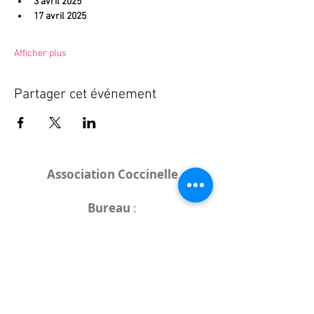
3 avril 2025
17 avril 2025
Afficher plus
Partager cet événement
Association Coccinelle
Bureau
:
15 rue de l'Industrie
25000 Besançon
Lieux des rencontres variables :
indiqués sur la page de l'événement
(principalement à