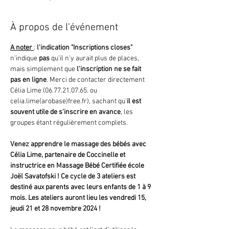
À propos de l'événement
A noter 
: 
l'indication "Inscriptions closes"
n'indique 
pas 
qu'il n'y aurait plus de places, 
mais simplement que
 l'inscription ne se fait 
pas en ligne
. Merci de contacter directement 
Célia Lime (06.77.21.07.65. ou 
celia.lime(arobase)free.fr), sachant qu'
il est 
souvent utile de s'inscrire en avance
, les 
groupes étant régulièrement complets.
Venez apprendre le massage des bébés avec 
Célia Lime, partenaire de Coccinelle et 
instructrice en Massage Bébé Certifiée école 
Joël Savatofski ! Ce cycle de 3 ateliers est 
destiné aux parents avec leurs enfants de 1 à 9 
mois. Les ateliers auront lieu les vendredi 15, 
jeudi 21 et 28 novembre 2024 !