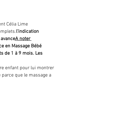
nt Célia Lime 
omplets.
l'indication 
n avance
A noter 
ice en Massage Bébé 
ts de 1 à 9 mois. Les 
re enfant pour lui montrer 
bé parce que le massage a 