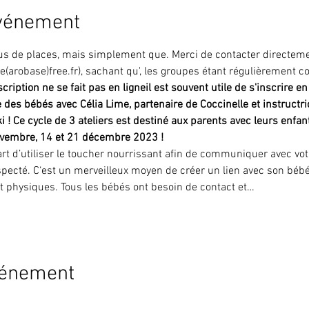
événement
plus de places, mais simplement que
. Merci de contacter directeme
e(arobase)free.fr), sachant qu'
, les groupes étant régulièrement c
nscription ne se fait pas en ligne
il est souvent utile de s'inscrire e
des bébés avec Célia Lime, partenaire de Coccinelle et instructr
ki ! Ce cycle de 3 ateliers est destiné aux parents avec leurs enfan
novembre, 14 et 21 décembre 2023 !
rt d’utiliser le toucher nourrissant afin de communiquer avec vot
 respecté. C‘est un merveilleux moyen de créer un lien avec son bé
t physiques. Tous les bébés ont besoin de contact et…
vénement