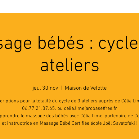
'ASSOCIATION
ACTIVITES
RESSOURCES
A
age bébés : cycle
ateliers
jeu. 30 nov.
  |  
Maison de Velotte
criptions pour la totalité du cycle de 3 ateliers auprès de Célia Li
06.77.21.07.65. ou celia.lime(arobase)free.fr
pprendre le massage des bébés avec Célia Lime, partenaire de Co
et instructrice en Massage Bébé Certifiée école Joël Savatofski !