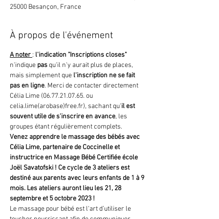
25000 Besançon, France
À propos de l'événement
A noter 
: 
l'indication "Inscriptions closes"
n'indique 
pas 
qu'il n'y aurait plus de places, 
mais simplement que
 l'inscription ne se fait 
pas en ligne
. Merci de contacter directement 
Célia Lime (06.77.21.07.65. ou 
celia.lime(arobase)free.fr), sachant qu'
il est 
souvent utile de s'inscrire en avance
, les 
groupes étant régulièrement complets.
Venez apprendre le massage des bébés avec 
Célia Lime, partenaire de Coccinelle et 
instructrice en Massage Bébé Certifiée école 
Joël Savatofski ! Ce cycle de 3 ateliers est 
destiné aux parents avec leurs enfants de 1 à 9 
mois. Les ateliers auront lieu les 21, 28 
septembre et 5 octobre 2023 !
Le massage pour bébé est l‘art d’utiliser le 