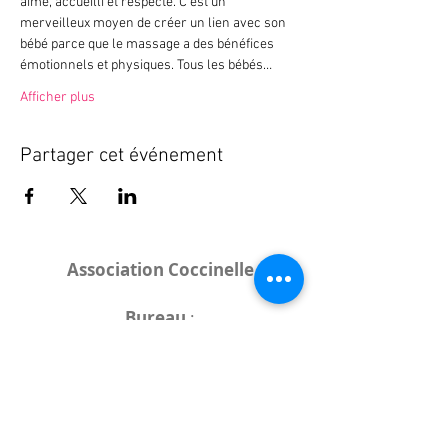
aimé, accueilli et respecté. C‘est un 
merveilleux moyen de créer un lien avec son 
bébé parce que le massage a des bénéfices 
émotionnels et physiques. Tous les bébés…
Afficher plus
Partager cet événement
Association Coccinelle
Bureau
:
15 rue de l'Industrie
25000 Besançon
Lieux des rencontres variables :
indiqués sur la page de l'événement