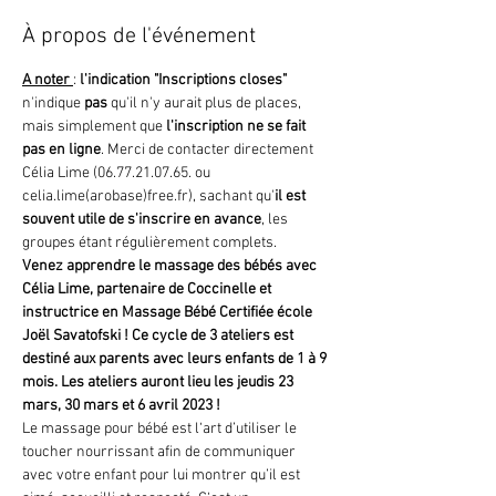
À propos de l'événement
A noter 
: 
l'indication "Inscriptions closes"
n'indique 
pas 
qu'il n'y aurait plus de places, 
mais simplement que
 l'inscription ne se fait 
pas en ligne
. Merci de contacter directement 
Célia Lime (06.77.21.07.65. ou 
celia.lime(arobase)free.fr), sachant qu'
il est 
souvent utile de s'inscrire en avance
, les 
groupes étant régulièrement complets.
Venez apprendre le massage des bébés avec 
Célia Lime, partenaire de Coccinelle et 
instructrice en Massage Bébé Certifiée école 
Joël Savatofski ! Ce cycle de 3 ateliers est 
destiné aux parents avec leurs enfants de 1 à 9 
mois. Les ateliers auront lieu les jeudis 23 
mars, 30 mars et 6 avril 2023 !
Le massage pour bébé est l‘art d’utiliser le 
toucher nourrissant afin de communiquer 
avec votre enfant pour lui montrer qu’il est 