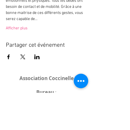
émotionnels et physiques. Tous les bébés ont 
besoin de contact et de mobilité. Grâce à une 
bonne maitrise de ces différents gestes, vous 
serez capable de…
Afficher plus
Partager cet événement
Association Coccinelle
Bureau
:
15 rue de l'Industrie
25000 Besançon
Lieux des rencontres variables :
indiqués sur la page de l'événement