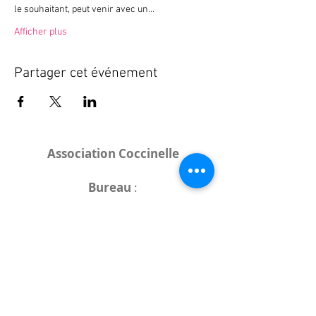
le souhaitant, peut venir avec un…
Afficher plus
Partager cet événement
Association Coccinelle
Bureau
:
15 rue de l'Industrie
25000 Besançon
Lieux des rencontres variables :
indiqués sur la page de l'événement
(principalement à
- la
Maison de Velotte
27 chemin des