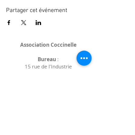
Partager cet événement
Association Coccinelle
Bureau
:
15 rue de l'Industrie
25000 Besançon
Lieux des rencontres variables :
indiqués sur la page de l'événement
(principalement à
- la
Maison de Velotte
27 chemin des
journaux
- la
Maison de quartier des Bains
Douches
(différentes adresses)