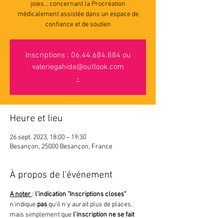
joies... concernant la Procréation
médicalement assistée dans un espace de
confiance et de soutien
Inscriptions : 06.44.684.884 ou
valeriegahide@outlook.com
-
Heure et lieu
26 sept. 2023, 18:00 – 19:30
Besançon, 25000 Besançon, France
À propos de l'événement
A noter 
: 
l'indication "Inscriptions closes"
n'indique 
pas 
qu'il n'y aurait plus de places, 
mais simplement que
 l'inscription ne se fait 