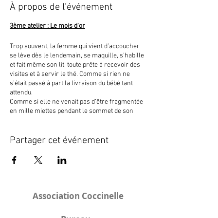
À propos de l'événement
3ème atelier : Le mois d'or
Trop souvent, la femme qui vient d’accoucher
se lève dès le lendemain, se maquille, s’habille
et fait même son lit, toute prête à recevoir des
visites et à servir le thé. Comme si rien ne
s’était passé à part la livraison du bébé tant
attendu.
Comme si elle ne venait pas d’être fragmentée
en mille miettes pendant le sommet de son
accouchement. Comme si son vagin ne s’était
pas ouvert aussi gros qu’un melon. Bref,
comme si accoucher se comparait à une virée
Partager cet événement
chez IKEA pour ramasser l’élément manquant
au décor Instagram de la nurserie tout assortie.
Il y a urgence de changer nos paradigmes de
pensées.
Saviez-vous que le bébé tout juste né a le statut
de nouveau-né pour trente jours seulement ?
Association Coccinelle
Après, il passe au statut de nourrisson. Ce
premier mois de vie est aussi appelé le « mois