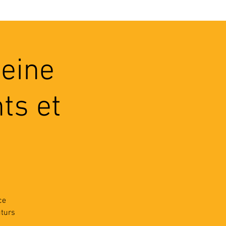
VEC LES PROS
CONTACTS
leine
ts et
ce
uturs