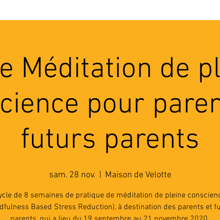
'ASSOCIATION
ACTIVITES
RESSOURCES
A
e Méditation de p
cience pour paren
futurs parents
sam. 28 nov.
  |  
Maison de Velotte
ycle de 8 semaines de pratique de méditation de pleine conscien
dfulness Based Stress Reduction), à destination des parents et f
parents, qui a lieu du 19 septembre au 21 novembre 2020.