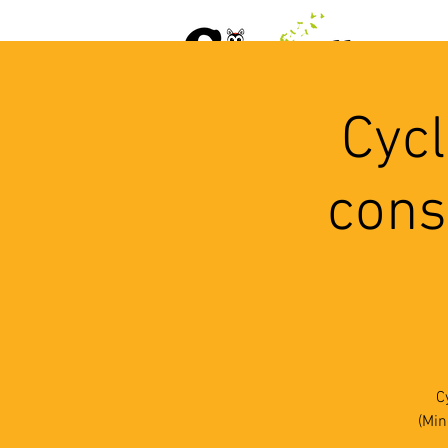
ACCUEIL
AGENDA
L
Cycl
cons
C
(Min