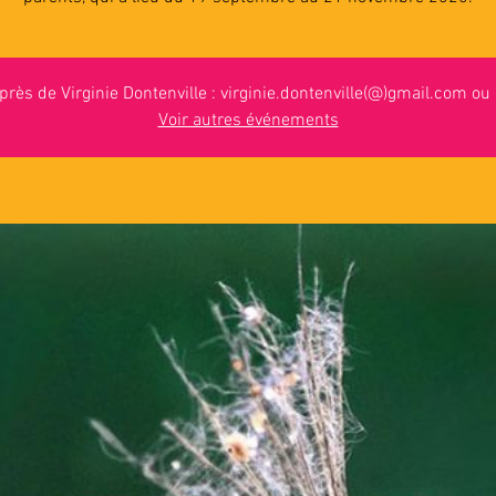
près de Virginie Dontenville : virginie.dontenville(@)gmail.com o
Voir autres événements