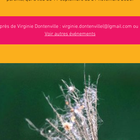
près de Virginie Dontenville : virginie.dontenville(@)gmail.com o
Voir autres événements