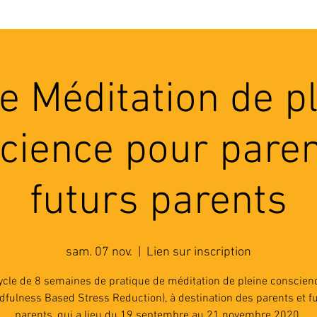
'ASSOCIATION
ACTIVITES
RESSOURCES
A
e Méditation de p
cience pour paren
futurs parents
sam. 07 nov.
  |  
Lien sur inscription
ycle de 8 semaines de pratique de méditation de pleine conscien
dfulness Based Stress Reduction), à destination des parents et f
parents, qui a lieu du 19 septembre au 21 novembre 2020.