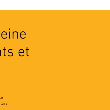
VEC LES PROS
CONTACTS
leine
ts et
ce
uturs