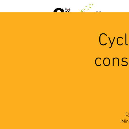
ACCUEIL
AGENDA
L
Cycl
cons
C
(Min