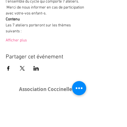
l’ensemble du cycle qui comporte 7 ateliers. 
 Merci de nous informer en cas de participation 
avec votre-vos enfant-s.
Contenu
Les 7 ateliers porteront sur les thèmes 
suivants : 
Afficher plus
Partager cet événement
Association Coccinelle
Bureau
:
15 rue de l'Industrie
25000 Besançon