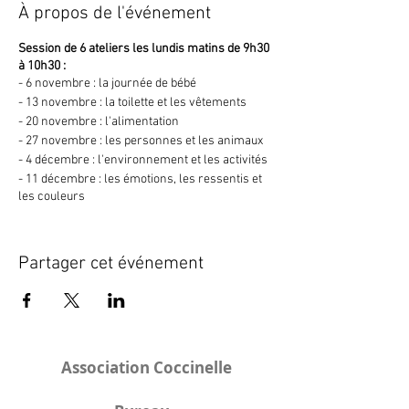
À propos de l'événement
Session de 6 ateliers les lundis matins de 9h30
à 10h30 :
- 6 novembre : la journée de bébé
- 13 novembre : la toilette et les vêtements
- 20 novembre : l'alimentation
- 27 novembre : les personnes et les animaux
- 4 décembre : l'environnement et les activités
- 11 décembre : les émotions, les ressentis et
les couleurs
Renseignements, tarifs et inscriptions auprès
de Bénédicte Mourot :
Partager cet événement
nos.ptits.signent(arrobase)free.fr ou 06-86-31-
79-21
Les ateliers « Nos P'tits signent » sont basés
sur le concept de communication augmentée.
Initié en France pour les tout-petits par Monica
Association Coccinelle
Companys, ce n’est ni un cours de LSF (Langue
des Signes Française), ni une méthode qui
viserait à rendre les enfants plus précoces ou