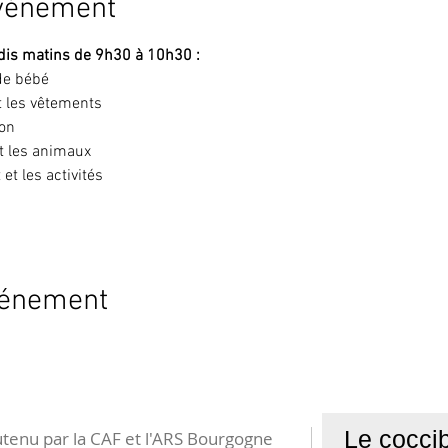
événement
ndis matins de 9h30 à 10h30 : 
de bébé
et les vêtements 
on 
t les animaux 
et les activités 
vénement
Le coccib
tenu par la CAF et l'ARS Bourgogne