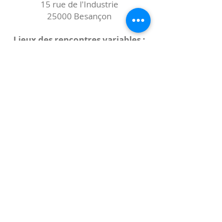
15 rue de l'Industrie
25000 Besançon
Lieux des rencontres variables :
indiqués sur la page de l'événement
(principalement à
- la
Maison de Velotte
27 chemin des
journaux
- la
Maison de quartier des Bains
Douches
(différentes adresses)
Le coccibulle
Abonnez-vous à notre newsletter,
Coccibulle !