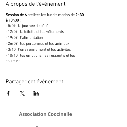
À propos de l'événement
Session de 6 ateliers les lundis matins de 9h30
à 10h30 :
- 5/09 : la journée de bébé
- 12/09 : la toilette et les vêtements
- 19/09 : l'alimentation
- 26/09 : les personnes et les animaux
- 3/10 : l'environnement et les activités
- 10/10 : les émotions, les ressentis et les
couleurs
Renseignements, tarifs et inscriptions auprès
de Bénédicte Mourot :
Partager cet événement
nos.ptits.signent(arrobase)free.fr ou 06-86-31-
79-21
Les ateliers « Nos P'tits signent » sont basés
sur le concept de communication augmentée.
Initié en France pour les tout-petits par Monica
Association Coccinelle
Companys, ce n’est ni un cours de LSF (Langue
des Signes Française), ni une méthode qui
viserait à rendre les enfants plus précoces ou