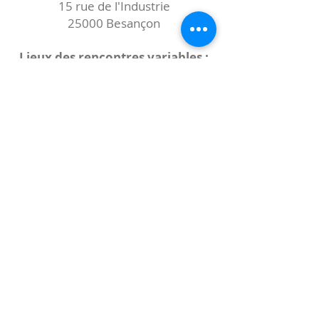
15 rue de l'Industrie
25000 Besançon
Lieux des rencontres variables :
indiqués sur la page de l'événement
(principalement à
- la
Maison de Velotte
27 chemin des
journaux
- la
Maison de quartier des Bains
Douches
(différentes adresses)
Le coccibulle
Abonnez-vous à notre newsletter,
Coccibulle !