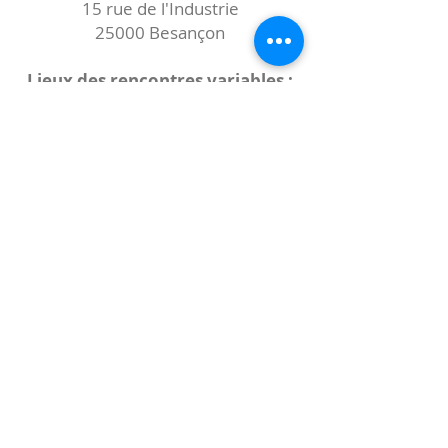
15 rue de l'Industrie
25000 Besançon
Lieux des rencontres variables :
indiqués sur la page de l'événement
(principalement à
- la
Maison de Velotte
27 chemin des
journaux
- la
Maison de quartier des Bains
Douches
(différentes adresses)
Le coccibulle
Abonnez-vous à notre newsletter,
Coccibulle !