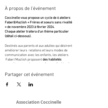
À propos de l'événement
Coccinelle vous propose un cycle de 6 ateliers
Faber&Mazlish « Frères et soeurs sans rivalité
» de novembre 2023 à février 2024.
Chaque atelier traitera d’un thème particulier
(détail ci-dessous).
Destinés aux parents et aux adultes qui désirent
améliorer leurs relations et leurs modes de
communication avec les enfants, les ateliers
Faber/Mazlish proposent
des habiletés
concrètes et pratiques pour être applicables à
des situations de la vie quotidienne.
Inscription obligatoire.
Partager cet événement
Dates des 6 ateliers
Les ateliers se dérouleront les
jeudis matins
suivants de 9h15 à 11h15 : 20/11, 4/12, 18/12,
15/01, 29/01, 12/02.
Association Coccinelle
Déroulement des ateliers