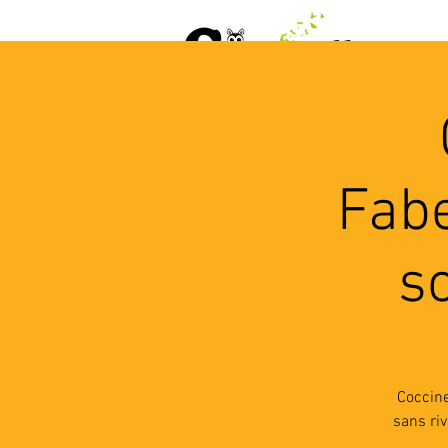
ACCUEIL
AGENDA
L
Fabe
so
Coccine
sans riv