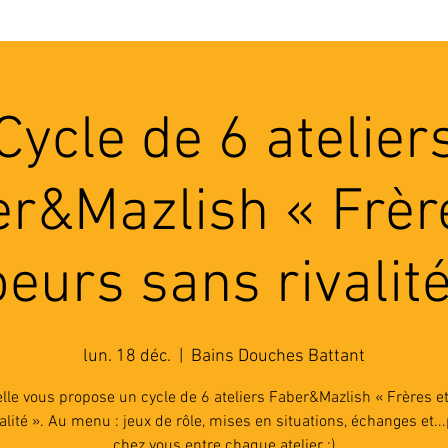
'ASSOCIATION
ACTIVITES
RESSOURCES
A
Cycle de 6 atelier
r&Mazlish « Frèr
eurs sans rivalit
lun. 18 déc.
  |  
Bains Douches Battant
lle vous propose un cycle de 6 ateliers Faber&Mazlish « Frères e
alité ». Au menu : jeux de rôle, mises en situations, échanges et..
chez vous entre chaque atelier :)