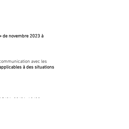
é » de novembre 2023 à
e communication avec les
applicables à des situations
15/01, 29/01, 12/02.
ipant.e.s est ferme et
ouhaitons que les ateliers