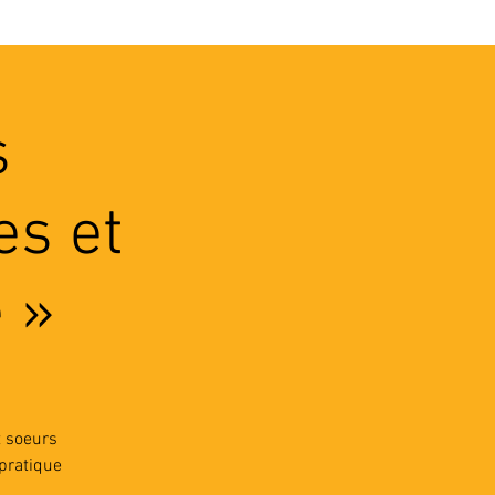
VEC LES PROS
CONTACTS
s
es et
é »
t soeurs
.pratique