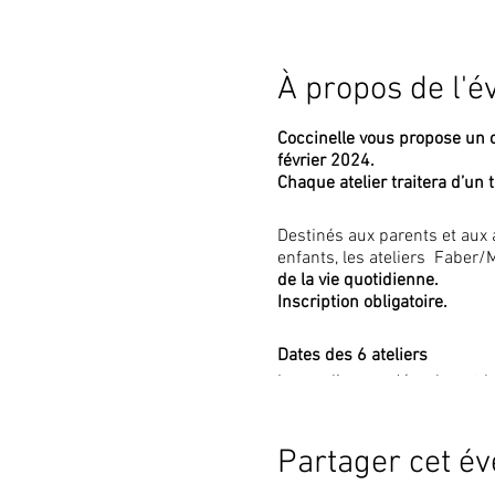
À propos de l'
Coccinelle vous propose un c
février 2024.
Chaque atelier traitera d’un 
Destinés aux parents et aux 
enfants, les ateliers Faber
de la vie quotidienne.
Inscription obligatoire.
Dates des 6 ateliers
Les ateliers se dérouleront l
Déroulement des ateliers
Partager cet é
Le nombre de participant.e.s 
définitif pour l’ensemble du 