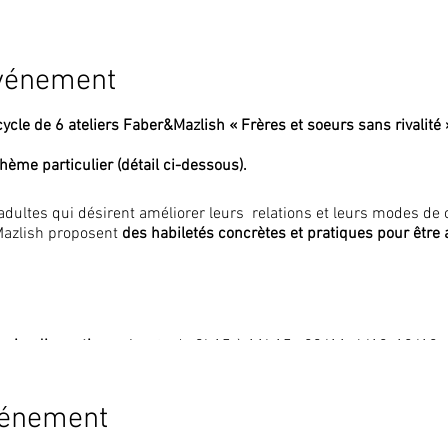
événement
ycle de 6 ateliers Faber&Mazlish « Frères et soeurs sans rivalit
thème particulier (détail ci-dessous).
adultes qui désirent améliorer leurs relations et leurs modes d
/Mazlish proposent
des habiletés concrètes et pratiques pour être 
es
jeudis matins
suivants de 9h15 à 11h15 : 20/11, 4/12, 18/12, 
vénement
est limité afin de favoriser les échanges.
L’engagement des partic
cycle qui comporte 6 ateliers.
Dans la mesure du possible, nous s