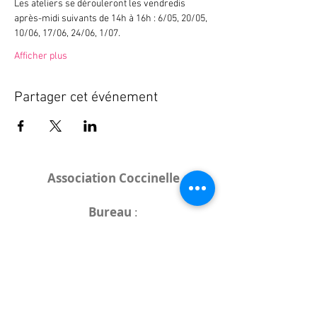
Les ateliers se dérouleront les vendredis 
après-midi suivants de 14h à 16h : 6/05, 20/05, 
10/06, 17/06, 24/06, 1/07.
Afficher plus
Partager cet événement
Association Coccinelle
Bureau
:
15 rue de l'Industrie
25000 Besançon
Lieux des rencontres variables :
indiqués sur la page de l'événement
(principalement à