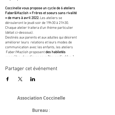
Coccinelle vous propose un cycle de 6 ateliers
Faber&Mazlish « Frères et soeurs sans rivalité
» de mars à avril 2022.
Les ateliers se
dérouleront le jeudi soir de 19h30 à 21h30.
Chaque atelier traitera d’un thème particulier
(détail ci-dessous).
Destinés aux parents et aux adultes qui désirent
améliorer leurs relations et leurs modes de
communication avec les enfants, les ateliers
Faber/Mazlish proposent
des habiletés
concrètes et pratiques pour être applicables à
des situations de la vie quotidienne.
Chaque
atelier traitera d’un thème particulier (détail ci-
Partager cet événement
dessous).
Inscription obligatoire.
L’engagement des
participant.e.s est ferme et définitif pour
l’ensemble du cycle qui comporte 7 ateliers.
Merci de nous informer en cas de participation
avec votre-vos enfant-s.
Association Coccinelle
Dates des 6 ateliers
Bureau
:
Les ateliers auront lieu les
jeudis de 19h30 à