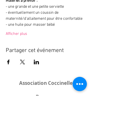
Matériel à prévoir : 
- une grande et une petite serviette
- éventuellement un coussin de 
maternité/d'allaitement pour être confortable
- une huile pour masser bébé
Afficher plus
Partager cet événement
Association Coccinelle
Bureau
:
15 rue de l'Industrie
25000 Besançon
Lieux des rencontres variables :