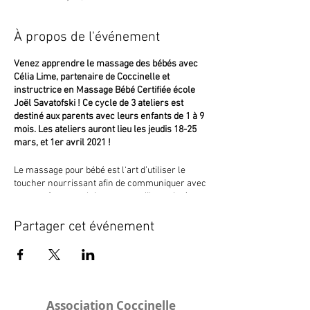
À propos de l'événement
Venez apprendre le massage des bébés avec
Célia Lime, partenaire de Coccinelle et
instructrice en Massage Bébé Certifiée école
Joël Savatofski ! Ce cycle de 3 ateliers est
destiné aux parents avec leurs enfants de 1 à 9
mois. Les ateliers auront lieu les jeudis 18-25
mars, et 1er avril 2021 !
Le massage pour bébé est l‘art d’utiliser le
toucher nourrissant afin de communiquer avec
votre enfant pour lui montrer qu’il est aimé,
accueilli et respecté. C‘est un merveilleux
moyen de créer un lien avec son bébé parce
Partager cet événement
que le massage a des bénéfices émotionnels et
physiques. Tous les bébés ont besoin de contact
et de mobilité. Grâce à une bonne maitrise de
ces différents gestes, vous serez capable de
l’apaiser quand il en a besoin.
Association Coccinelle