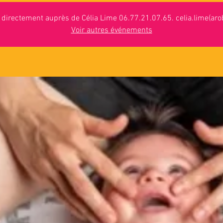
n directement auprès de Célia Lime 06.77.21.07.65. celia.lime(arob
Voir autres événements