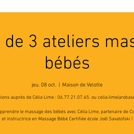
'ASSOCIATION
ACTIVITES
RESSOURCES
A
 de 3 ateliers m
bébés
jeu. 08 oct.
  |  
Maison de Velotte
tions auprès de Célia Lime : 06.77.21.07.65. ou celia.lime(arobase
pprendre le massage des bébés avec Célia Lime, partenaire de Co
et instructrice en Massage Bébé Certifiée école Joël Savatofski !