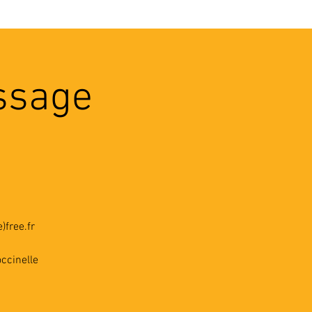
VEC LES PROS
CONTACTS
assage
)free.fr
ccinelle