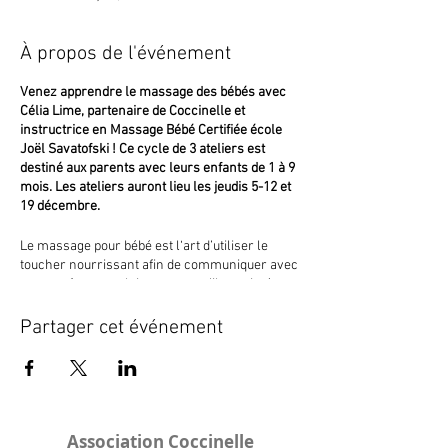
À propos de l'événement
Venez apprendre le massage des bébés avec
Célia Lime, partenaire de Coccinelle et
instructrice en Massage Bébé Certifiée école
Joël Savatofski ! Ce cycle de 3 ateliers est
destiné aux parents avec leurs enfants de 1 à 9
mois. Les ateliers auront lieu les jeudis 5-12 et
19 décembre.
Le massage pour bébé est l‘art d’utiliser le
toucher nourrissant afin de communiquer avec
votre enfant pour lui montrer qu’il est aimé,
accueilli et respecté. C‘est un merveilleux
moyen de créer un lien avec son bébé parce
Partager cet événement
que le massage a des bénéfices émotionnels et
physiques. Tous les bébés ont besoin de contact
et de mobilité. Grâce à une bonne maitrise de
ces différents gestes, vous serez capable de
l’apaiser quand il en a besoin.
Association Coccinelle