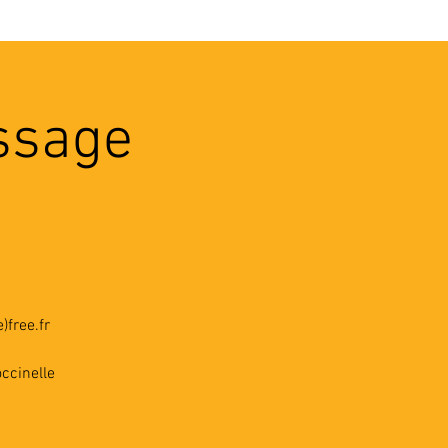
VEC LES PROS
CONTACTS
assage
)free.fr
ccinelle