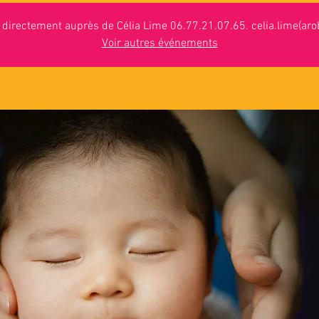
n directement auprès de Célia Lime 06.77.21.07.65. celia.lime(arob
Voir autres événements