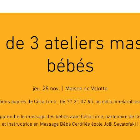
'ASSOCIATION
ACTIVITES
RESSOURCES
A
 de 3 ateliers m
bébés
jeu. 28 nov.
  |  
Maison de Velotte
tions auprès de Célia Lime : 06.77.21.07.65. ou celia.lime(arobase
pprendre le massage des bébés avec Célia Lime, partenaire de Co
et instructrice en Massage Bébé Certifiée école Joël Savatofski !