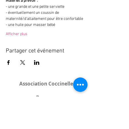
Matériel à prévoir : 
- une grande et une petite serviette
- éventuellement un coussin de 
maternité/d'allaitement pour être confortable
- une huile pour masser bébé
Afficher plus
Partager cet événement
Association Coccinelle
Bureau
:
15 rue de l'Industrie
25000 Besançon
Lieux des rencontres variables :