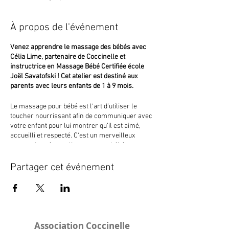
À propos de l'événement
Venez apprendre le massage des bébés avec
Célia Lime, partenaire de Coccinelle et
instructrice en Massage Bébé Certifiée école
Joël Savatofski ! Cet atelier est destiné aux
parents avec leurs enfants de 1 à 9 mois.
Le massage pour bébé est l‘art d’utiliser le
toucher nourrissant afin de communiquer avec
votre enfant pour lui montrer qu’il est aimé,
accueilli et respecté. C‘est un merveilleux
moyen de créer un lien avec son bébé parce
que le massage a des bénéfices émotionnels et
physiques. Tous les bébés ont besoin de contact
Partager cet événement
et de mobilité. Grâce à une bonne maitrise de
ces différents gestes, vous serez capable de
l’apaiser quand il en a besoin.
Matériel à prévoir :
Association Coccinelle
- une grande et une petite serviette