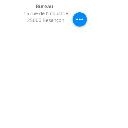
Bureau
:
15 rue de l'Industrie
25000 Besançon
Lieux des rencontres variables :
indiqués sur la page de l'événement
(principalement à
- la
Maison de Velotte
27 chemin des
journaux
- la
Maison de quartier des Bains
Douches
(différentes adresses)
Le coccibulle
Abonnez-vous à notre newsletter,