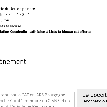
te du Jeu de peindre
5.03 / 1.04 / 8.04
40 mn.
ets ta blouse.
iation Coccinelle, l'adhésion à Mets ta blouse est offerte. 
vénement
Le coccib
tenu par la CAF et l'ARS Bourgogne
anche-Comté, membre du CIANE et du
Abonnez-vous
positif Spécifique Régional en