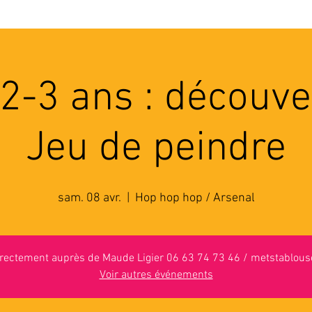
'ASSOCIATION
ACTIVITES
RESSOURCES
A
 2-3 ans : découve
Jeu de peindre
sam. 08 avr.
  |  
Hop hop hop / Arsenal
directement auprès de Maude Ligier 06 63 74 73 46 / metstablo
Voir autres événements