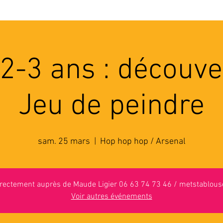
'ASSOCIATION
ACTIVITES
RESSOURCES
A
 2-3 ans : découve
Jeu de peindre
sam. 25 mars
  |  
Hop hop hop / Arsenal
directement auprès de Maude Ligier 06 63 74 73 46 / metstablo
Voir autres événements