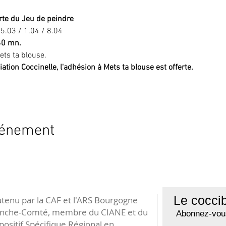
te du Jeu de peindre
5.03 / 1.04 / 8.04
40 mn.
ets ta blouse.
iation Coccinelle, l'adhésion à Mets ta blouse est offerte. 
vénement
Le coccib
tenu par la CAF et l'ARS Bourgogne
anche-Comté, membre du CIANE et du
Abonnez-vous
positif Spécifique Régional en