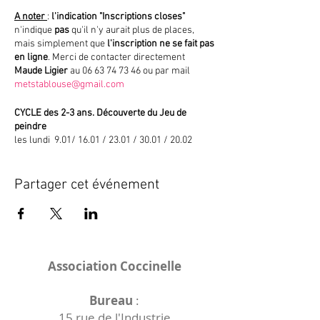
A noter
:
l'indication "Inscriptions closes"
n'indique
pas
qu'il n'y aurait plus de places,
mais simplement que
l'inscription ne se fait pas
en ligne
. Merci de contacter directement
Maude Ligier
au 06 63 74 73 46 ou par mail
metstablouse@gmail.com
CYCLE des 2-3 ans. Découverte du Jeu de
peindre
les lundi 9.01/ 16.01 / 23.01 / 30.01 / 20.02
de
9h à 10h. Durée de 30 à 40 mn.
-
67 € & 12 € d'adhésion à Mets ta blouse.
Partager cet événement
- Pour les familles de l'association Coccinelle,
l'adhésion à Mets ta blouse est offerte.
L'idée est de soutenir l'enfant dans la
découverte de sa créativité et de son autonomie
en l'aidant à vivre pleinement sa trace,
Association Coccinelle
librement et spontanément.
Sera mis à sa disposition le matériel dédié au
Jeu de Peindre, adapté à son âge.
Bureau
:
Tout le matériel sera sur place, dans l'espace
15 rue de l'Industrie