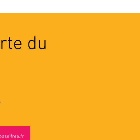
VEC LES PROS
CONTACTS
rte du
u
ase)free.fr