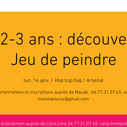
'ASSOCIATION
ACTIVITES
RESSOURCES
A
 2-3 ans : découve
Jeu de peindre
lun. 16 janv.
  |  
Hop hop hop / Arsenal
Informations et inscriptions auprès de Maude : 06.77.21.07.65. o
metstablouse@gmail.com
n directement auprès de Célia Lime 06.77.21.07.65. celia.lime(arob