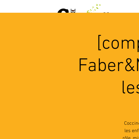
ACCUEIL
AGENDA
L
[comp
Faber&M
le
Coccin
les en
rôle, m