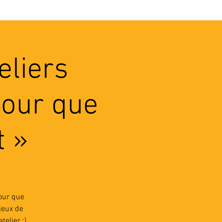
VEC LES PROS
CONTACTS
eliers
pour que
t »
our que
jeux de
elier :)