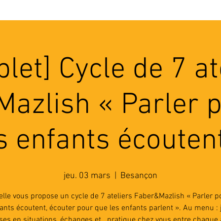
'ASSOCIATION
ACTIVITES
RESSOURCES
A
let] Cycle de 7 at
azlish « Parler 
s enfants écouten
jeu. 03 mars
  |  
Besançon
elle vous propose un cycle de 7 ateliers Faber&Mazlish « Parler p
fants écoutent, écouter pour que les enfants parlent ». Au menu : 
ises en situations, échanges et...pratique chez vous entre chaque at