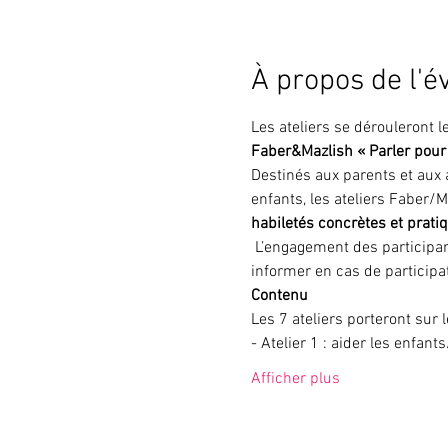
À propos de l'
Les ateliers se dérouleront l
Faber&Mazlish « Parler pour 
Destinés aux parents et aux 
enfants, les ateliers Faber/
habiletés concrètes et pratiq
 L’engagement des participant.e.s est ferme et définitif pour l’ensemble du cycle qui comporte 7 ateliers.  Merci de nous 
informer en cas de participa
Contenu
Les 7 ateliers porteront sur 
- Atelier 1 : aider les enfan
Afficher plus