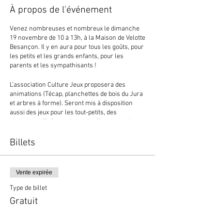
À propos de l'événement
Venez nombreuses et nombreux le dimanche
19 novembre de 10 à 13h, à la Maison de Velotte
Besançon. Il y en aura pour tous les goûts, pour
les petits et les grands enfants, pour les
parents et les sympathisants !
L’association Culture Jeux proposera des
animations (Técap, planchettes de bois du Jura
et arbres à forme). Seront mis à disposition
aussi des jeux pour les tout-petits, des
plaquettes d’informations, des livres pour les
adhérents issus de notre bibliothèque, des
moyens de portage de la porte-bébé-thèque…
Billets
Au cours de cette matinée, venez aussi
partager vos idées, vos ressentis sur l’année
Vente expirée
passée en compagnie de Coccinelle et de ses
partenaires : ce qui vous a plu, moins plu et vos
Type de billet
envies de rencontres futures. Ce genre de
Gratuit
rencontre, c’est aussi l’occasion de prendre le
temps de faire connaissance, de se voir, de se