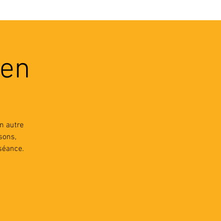
VEC LES PROS
CONTACTS
len
n autre
sons,
séance.