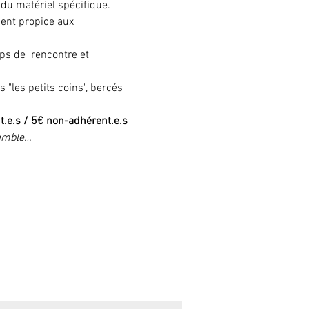
 du matériel spécifique.
ent propice aux 
ps de  rencontre et 
 "les petits coins", bercés 
t.e.s / 5€ non-adhérent.e.s 
semble…