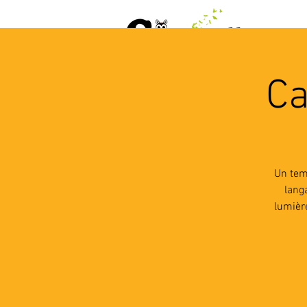
ACCUEIL
AGENDA
L
Ca
Un tem
lang
lumièr