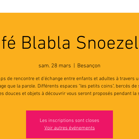
'ASSOCIATION
ACTIVITES
RESSOURCES
A
fé Blabla Snoeze
sam. 28 mars
  |  
Besançon
ps de rencontre et d'échange entre enfants et adultes à travers u
age que la parole. Différents espaces "les petits coins", bercés de 
es douces et objets à découvrir vous seront proposés pendant la 
Les inscriptions sont closes
Voir autres événements